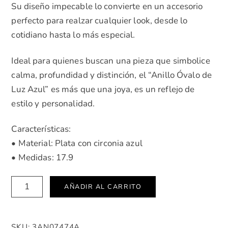
Su diseño impecable lo convierte en un accesorio
perfecto para realzar cualquier look, desde lo
cotidiano hasta lo más especial.
Ideal para quienes buscan una pieza que simbolice
calma, profundidad y distinción, el “Anillo Óvalo de
Luz Azul” es más que una joya, es un reflejo de
estilo y personalidad.
Características:
• Material: Plata con circonia azul
• Medidas: 17.9
Anillo
AÑADIR AL CARRITO
Ovalo
de
Luz
SKU:
3AN07474A