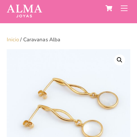
Carro
Saltar
Me
al
contenido
Inicio
/ Caravanas Alba