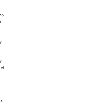
mo
a
ón
En
 el
s
co