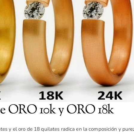
tre ORO 10k y ORO 18k
ates y el oro de 18 quilates radica en la composición y pure