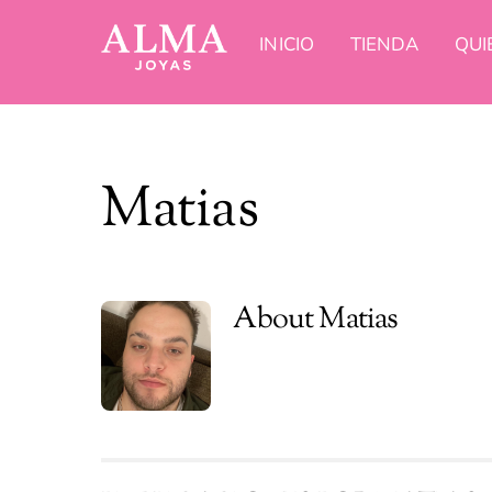
Saltar
al
INICIO
TIENDA
QUI
contenido
Matias
About
Matias